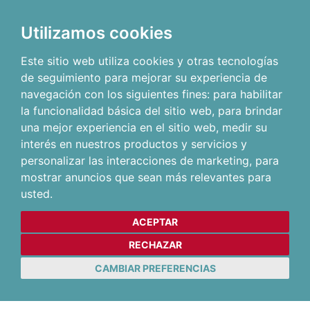
Utilizamos cookies
Este sitio web utiliza cookies y otras tecnologías
de seguimiento para mejorar su experiencia de
navegación con los siguientes fines:
para habilitar
la funcionalidad básica del sitio web
,
para brindar
una mejor experiencia en el sitio web
,
medir su
interés en nuestros productos y servicios y
personalizar las interacciones de marketing
,
para
mostrar anuncios que sean más relevantes para
usted
.
ACEPTAR
RECHAZAR
CAMBIAR PREFERENCIAS