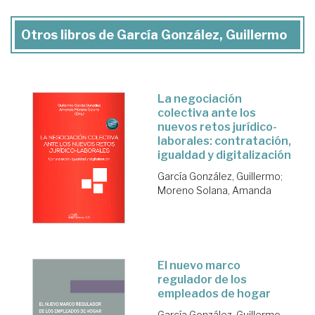
Otros libros de García González, Guillermo
La negociación
colectiva ante los
nuevos retos jurídico-
laborales: contratación,
igualdad y digitalización
García González, Guillermo
;
Moreno Solana, Amanda
El nuevo marco
regulador de los
empleados de hogar
García González, Guillermo