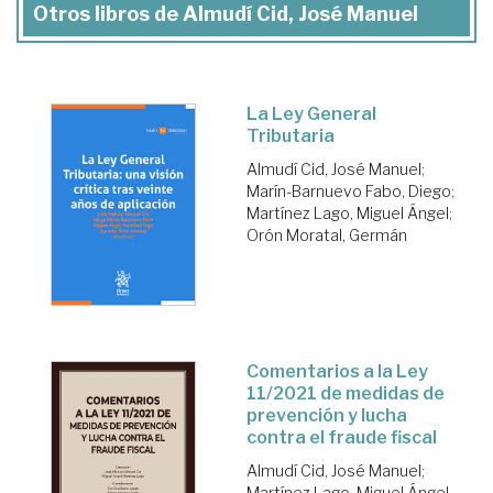
Otros libros de Almudí Cid, José Manuel
La Ley General
Tributaria
Almudí Cid, José Manuel
;
Marín-Barnuevo Fabo, Diego
;
Martínez Lago, Miguel Ángel
;
Orón Moratal, Germán
Comentarios a la Ley
11/2021 de medidas de
prevención y lucha
contra el fraude fiscal
Almudí Cid, José Manuel
;
Martínez Lago, Miguel Ángel