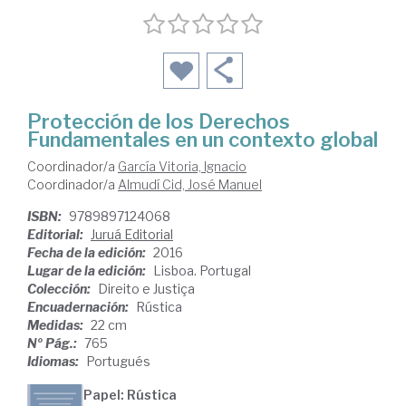
Protección de los Derechos
Fundamentales en un contexto global
Coordinador/a
García Vitoria, Ignacio
Coordinador/a
Almudí Cid, José Manuel
ISBN:
9789897124068
Editorial:
Juruá Editorial
Fecha de la edición:
2016
Lugar de la edición:
Lisboa. Portugal
Colección:
Direito e Justiça
Encuadernación:
Rústica
Medidas:
22 cm
Nº Pág.:
765
Idiomas:
Portugués
Papel: Rústica