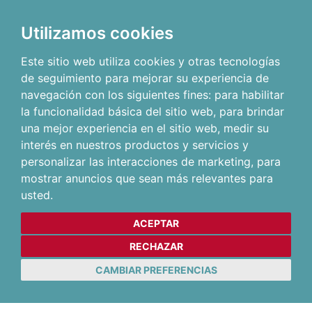
Utilizamos cookies
Este sitio web utiliza cookies y otras tecnologías
de seguimiento para mejorar su experiencia de
navegación con los siguientes fines:
para habilitar
la funcionalidad básica del sitio web
,
para brindar
una mejor experiencia en el sitio web
,
medir su
interés en nuestros productos y servicios y
personalizar las interacciones de marketing
,
para
mostrar anuncios que sean más relevantes para
usted
.
ACEPTAR
RECHAZAR
CAMBIAR PREFERENCIAS