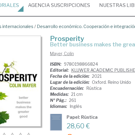
ORIALES
AGENCIA
SUSCRIPCIONES
NUESTRAS
LI
 internacionales
/
Desarrollo económico. Cooperación e integració
Prosperity
better business makes the gre
Mayer, Colin
ISBN:
9780198866824
Editorial:
KLUWER ACADEMIC PUBLISH
Fecha de la edición:
2021
Lugar de la edición:
Oxford. Reino Unido
Encuadernación:
Rústica
Medidas:
21 cm
Nº Pág.:
261
Idiomas:
Inglés
Papel: Rústica
28,60 €