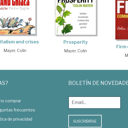
italism and crises
Prosperity
Firm
Mayer, Colin
Mayer, Colin
M
AS?
BOLETÍN DE NOVEDAD
o comprar
guntas frecuentes
tica de privacidad
SUSCRIBIRSE