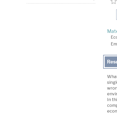
Mate
Ec
Em
Res
What 
singl
wron
envir
In th
comp
econo