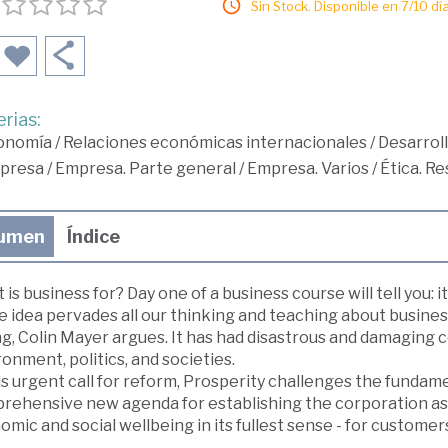
Sin Stock. Disponible en 7/10 día
rias:
onomía
/
Relaciones económicas internacionales
/
Desarrol
presa
/
Empresa. Parte general
/
Empresa. Varios
/
Ética. R
umen
Índice
is business for? Day one of a business course will tell you: i
e idea pervades all our thinking and teaching about busines
g, Colin Mayer argues. It has had disastrous and damaging
onment, politics, and societies.
is urgent call for reform, Prosperity challenges the fundamen
rehensive new agenda for establishing the corporation as 
mic and social wellbeing in its fullest sense - for customer