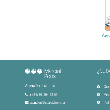
Cap
¿DUD
Atención al cliente
Com
Pre
(+34) 91 304 33 03
Polí
atencion@marcialpons.es