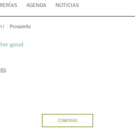
BRERÍAS
AGENDA
NOTICIAS
n
/
Prosperity
ater good
ERS
COMPRAR