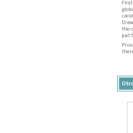
First
globa
caref
Drawi
the c
just 
Prosp
ther
Otro