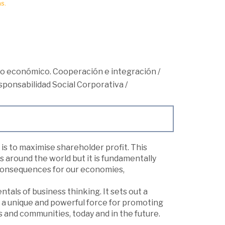
s.
lo económico. Cooperación e integración
/
esponsabilidad Social Corporativa
/
t is to maximise shareholder profit. This
s around the world but it is fundamentally
 consequences for our economies,
tals of business thinking. It sets out a
a unique and powerful force for promoting
s and communities, today and in the future.