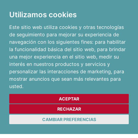
Utilizamos cookies
Este sitio web utiliza cookies y otras tecnologías
de seguimiento para mejorar su experiencia de
navegación con los siguientes fines:
para habilitar
la funcionalidad básica del sitio web
,
para brindar
una mejor experiencia en el sitio web
,
medir su
interés en nuestros productos y servicios y
personalizar las interacciones de marketing
,
para
mostrar anuncios que sean más relevantes para
usted
.
ACEPTAR
RECHAZAR
CAMBIAR PREFERENCIAS