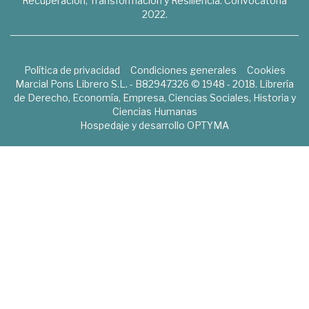
Recuperación, Transformación y Resiliencia. Convocatoria
2022.
Política de privacidad
Condiciones generales
Cookies
Marcial Pons Librero S.L. - B82947326 © 1948 - 2018. Librería
de Derecho, Economía, Empresa, Ciencias Sociales, Historia y
Ciencias Humanas
Hospedaje y desarrollo
OPTYMA