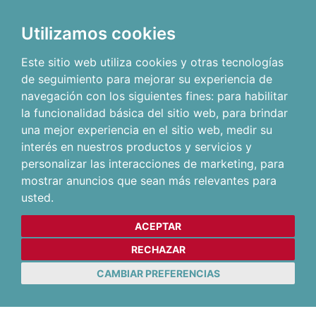
Utilizamos cookies
Este sitio web utiliza cookies y otras tecnologías
de seguimiento para mejorar su experiencia de
navegación con los siguientes fines:
para habilitar
la funcionalidad básica del sitio web
,
para brindar
una mejor experiencia en el sitio web
,
medir su
interés en nuestros productos y servicios y
personalizar las interacciones de marketing
,
para
mostrar anuncios que sean más relevantes para
usted
.
ACEPTAR
RECHAZAR
CAMBIAR PREFERENCIAS