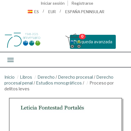
Iniciar sesión
Registrarse
ES
EUR
ESPAÑA PENINSULAR
0
Busqueda avanzada
Toggle navigation
Inicio
Libros
Derecho
/
Derecho procesal
/
Derecho
procesal penal
/
Estudios monográficos
/
Proceso por
delitos leves