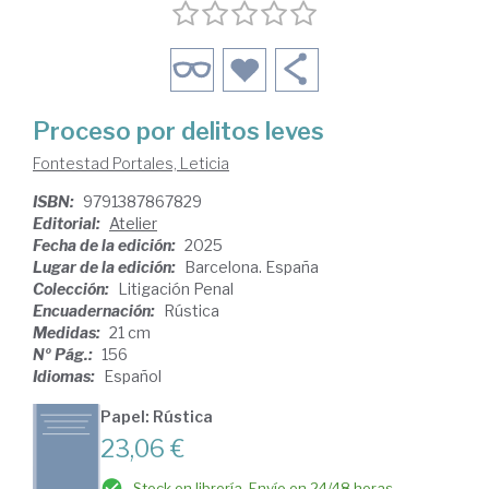
Proceso por delitos leves
Fontestad Portales, Leticia
ISBN:
9791387867829
Editorial:
Atelier
Fecha de la edición:
2025
Lugar de la edición:
Barcelona. España
Colección:
Litigación Penal
Encuadernación:
Rústica
Medidas:
21 cm
Nº Pág.:
156
Idiomas:
Español
Papel: Rústica
23,06 €
Stock en librería. Envío en 24/48 horas