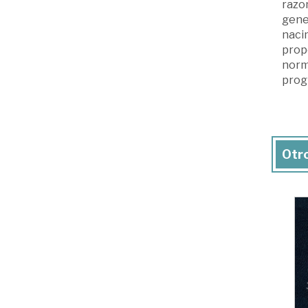
razo
gener
nacim
propo
norma
prog
Otro