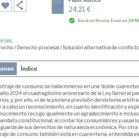
Papel: Rústica
24,21 €
Stock en librería. Envío en 24/4
rias:
recho
/
Derecho procesal
/
Solución alternativa de conflicto
umen
Índice
rbitraje de consumo se halla inmerso en una 'doble cuarent
 año 2024 el cuadragésimo aniversario de la Ley General pa
ios, y, por ello, el de la pionera previsión del sistema arbi
r a cabo un reconocimiento, en cuanto identificación y expl
nocimiento recoge igualmente un agradecimiento e incluso 
mandato constitucional, al contar los consumidores y usuar
aguarda de sus derechos de naturaleza económica. Por otra
traje de consumo también está en cuarentena, entendida est