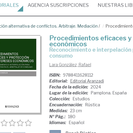
ORIALES
AGENCIA
SUSCRIPCIONES
NUESTRAS
LI
ción alternativa de conflictos. Arbitraje. Mediación
/
Procedimient
Procedimientos eficaces y 
económicos
Reconocimiento e interpelación para el progreso en el arbitraje de
consumo
Lara González, Rafael
ISBN:
9788411628112
Editorial:
Editorial Aranzadi
Fecha de la edición:
2024
Lugar de la edición:
Pamplona. España
Colección:
Estudios
Encuadernación:
Rústica
Medidas:
23 cm
Nº Pág.:
180
Idiomas:
Español