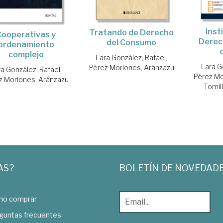
Inst
Tratando de Derecho
Cooperativas y
Derech
del Consumo
ordenamiento
complejo
Lara González, Rafael
;
Lara G
Pérez Moriones, Aránzazu
ra González, Rafael
;
Pérez Mo
z Moriones, Aránzazu
Tomill
AS?
BOLETÍN DE NOVEDAD
o comprar
guntas frecuentes