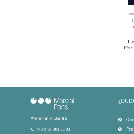
La
Pére
¿DUD
Atención al cliente
Com
Pre
(+34) 91 304 33 03