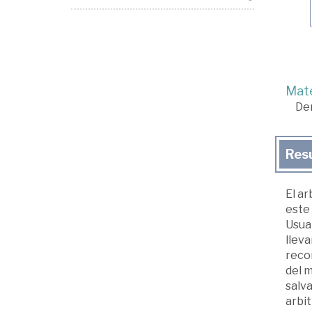
Mate
De
Res
El a
este
Usuar
lleva
reco
del 
salv
arbi