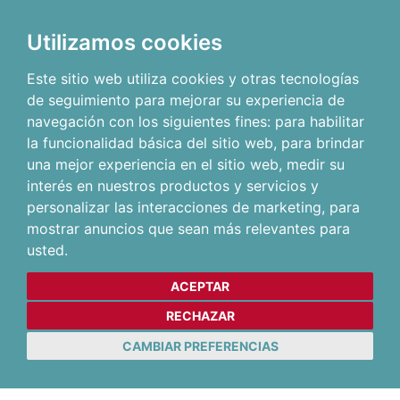
Utilizamos cookies
Este sitio web utiliza cookies y otras tecnologías
de seguimiento para mejorar su experiencia de
navegación con los siguientes fines:
para habilitar
la funcionalidad básica del sitio web
,
para brindar
una mejor experiencia en el sitio web
,
medir su
interés en nuestros productos y servicios y
personalizar las interacciones de marketing
,
para
mostrar anuncios que sean más relevantes para
usted
.
ACEPTAR
RECHAZAR
CAMBIAR PREFERENCIAS