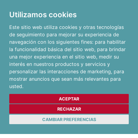
Utilizamos cookies
Este sitio web utiliza cookies y otras tecnologías
de seguimiento para mejorar su experiencia de
navegación con los siguientes fines:
para habilitar
la funcionalidad básica del sitio web
,
para brindar
una mejor experiencia en el sitio web
,
medir su
interés en nuestros productos y servicios y
personalizar las interacciones de marketing
,
para
mostrar anuncios que sean más relevantes para
usted
.
ACEPTAR
RECHAZAR
CAMBIAR PREFERENCIAS