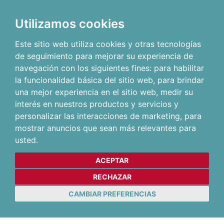
Utilizamos cookies
Este sitio web utiliza cookies y otras tecnologías
de seguimiento para mejorar su experiencia de
navegación con los siguientes fines:
para habilitar
la funcionalidad básica del sitio web
,
para brindar
una mejor experiencia en el sitio web
,
medir su
interés en nuestros productos y servicios y
personalizar las interacciones de marketing
,
para
mostrar anuncios que sean más relevantes para
usted
.
ACEPTAR
RECHAZAR
CAMBIAR PREFERENCIAS