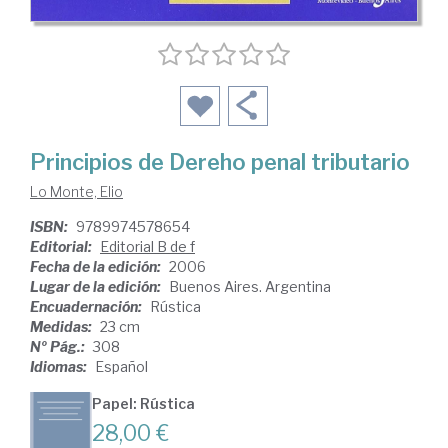
Principios de Dereho penal tributario
Lo Monte, Elio
ISBN:
9789974578654
Editorial:
Editorial B de f
Fecha de la edición:
2006
Lugar de la edición:
Buenos Aires. Argentina
Encuadernación:
Rústica
Medidas:
23 cm
Nº Pág.:
308
Idiomas:
Español
Papel: Rústica
28,00 €