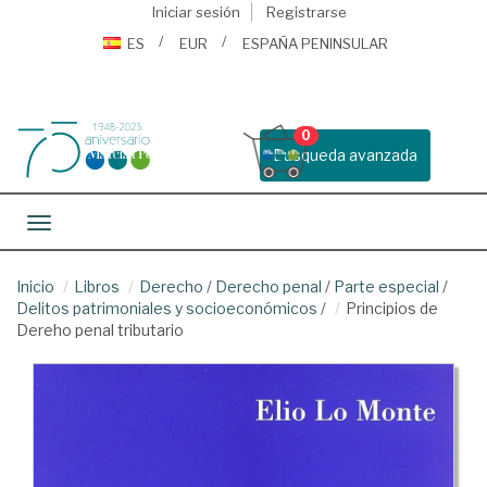
Iniciar sesión
Registrarse
ES
EUR
ESPAÑA PENINSULAR
0
Busqueda avanzada
Toggle navigation
Inicio
Libros
Derecho
/
Derecho penal
/
Parte especial
/
Delitos patrimoniales y socioeconómicos
/
Principios de
Dereho penal tributario