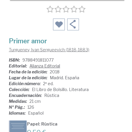
Primer amor
Turguenev, Ivan Sergueevich (1818-1883)
ISBN:
9788491811077
Editorial:
Alianza Editorial
Fecha de la edición:
2018
Lugar de la edición:
Madrid. España
Edición número:
2ª ed.
Colección:
El Libro de Bolsillo. Literatura
Encuadernación:
Rústica
Medidas:
21 cm
Nº Pág.:
126
Idiomas:
Español
Papel: Rústica