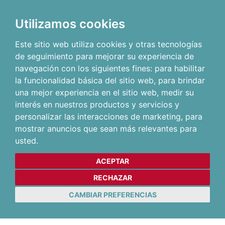
Utilizamos cookies
Este sitio web utiliza cookies y otras tecnologías
de seguimiento para mejorar su experiencia de
navegación con los siguientes fines:
para habilitar
la funcionalidad básica del sitio web
,
para brindar
una mejor experiencia en el sitio web
,
medir su
interés en nuestros productos y servicios y
personalizar las interacciones de marketing
,
para
mostrar anuncios que sean más relevantes para
usted
.
ACEPTAR
RECHAZAR
CAMBIAR PREFERENCIAS