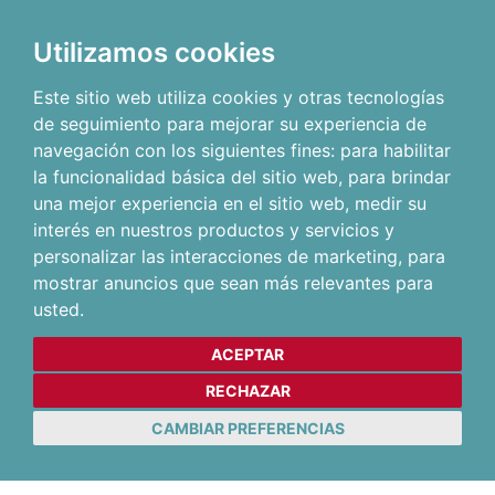
Utilizamos cookies
Este sitio web utiliza cookies y otras tecnologías
de seguimiento para mejorar su experiencia de
navegación con los siguientes fines:
para habilitar
la funcionalidad básica del sitio web
,
para brindar
una mejor experiencia en el sitio web
,
medir su
interés en nuestros productos y servicios y
personalizar las interacciones de marketing
,
para
mostrar anuncios que sean más relevantes para
usted
.
ACEPTAR
RECHAZAR
CAMBIAR PREFERENCIAS