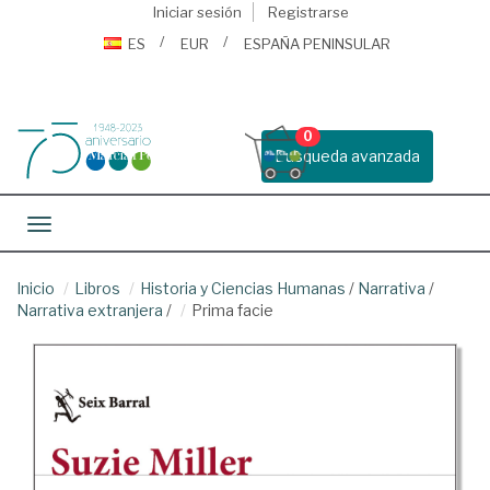
Iniciar sesión
Registrarse
ES
EUR
ESPAÑA PENINSULAR
0
Busqueda avanzada
Toggle navigation
Inicio
Libros
Historia y Ciencias Humanas
/
Narrativa
/
Narrativa extranjera
/
Prima facie