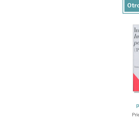
Otro
p
Pri