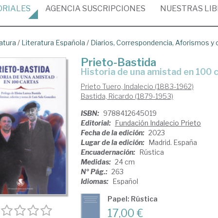
ORIALES
AGENCIA
SUSCRIPCIONES
NUESTRAS
LI
atura
/
Literatura Española
/
Diarios, Correspondencia, Aforismos y
Prieto-Bastida
Historia de una amistad en 100 
Prieto Tuero, Indalecio (1883-1962)
Bastida, Ricardo (1879-1953)
ISBN:
9788412645019
Editorial:
Fundación Indalecio Prieto
Fecha de la edición:
2023
Lugar de la edición:
Madrid. España
Encuadernación:
Rústica
Medidas:
24 cm
Nº Pág.:
263
Idiomas:
Español
Papel: Rústica
17,00 €