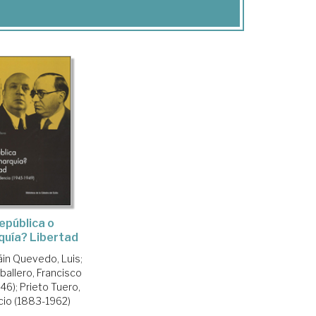
epública o
uía? Libertad
áin Quevedo, Luis
;
ballero, Francisco
946)
;
Prieto Tuero,
cio (1883-1962)