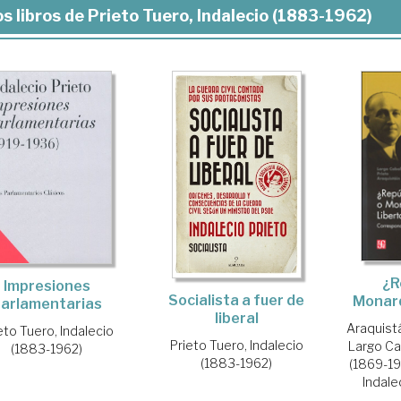
s libros de Prieto Tuero, Indalecio (1883-1962)
¿R
Impresiones
Socialista a fuer de
Monarq
arlamentarias
liberal
Araquist
eto Tuero, Indalecio
Prieto Tuero, Indalecio
Largo Ca
(1883-1962)
(1883-1962)
(1869-1
Indale