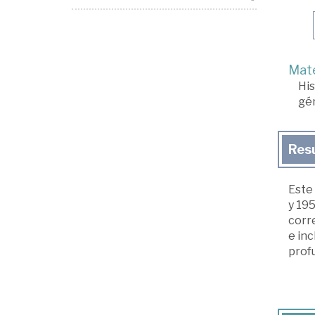
Mate
His
gé
Res
Este 
y 195
corr
e inc
profu