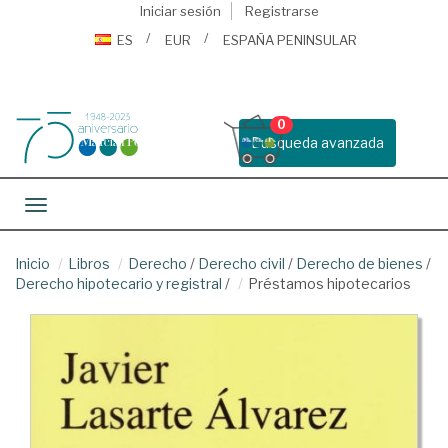
Iniciar sesión
Registrarse
ES
EUR
ESPAÑA PENINSULAR
0
Busqueda avanzada
Toggle navigation
Inicio
Libros
Derecho
/
Derecho civil
/
Derecho de bienes
/
Derecho hipotecario y registral
/
Préstamos hipotecarios