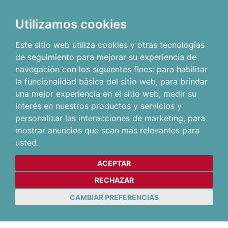
Utilizamos cookies
Este sitio web utiliza cookies y otras tecnologías
de seguimiento para mejorar su experiencia de
navegación con los siguientes fines:
para habilitar
la funcionalidad básica del sitio web
,
para brindar
una mejor experiencia en el sitio web
,
medir su
interés en nuestros productos y servicios y
personalizar las interacciones de marketing
,
para
mostrar anuncios que sean más relevantes para
usted
.
ACEPTAR
RECHAZAR
CAMBIAR PREFERENCIAS