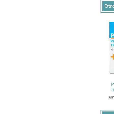
Otro
P
T
Arn