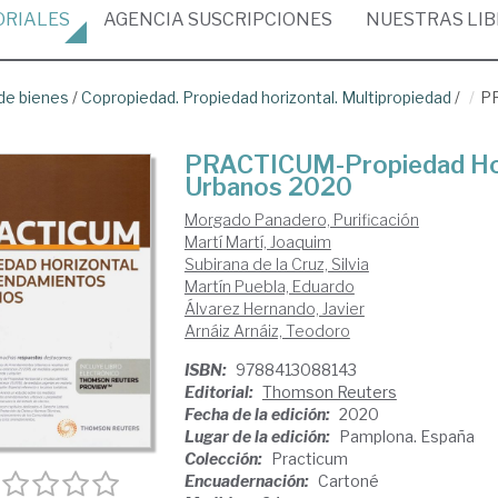
ORIALES
AGENCIA
SUSCRIPCIONES
NUESTRAS
LI
de bienes
/
Copropiedad. Propiedad horizontal. Multipropiedad
/
PR
PRACTICUM-Propiedad Hor
Urbanos 2020
Morgado Panadero, Purificación
Martí Martí, Joaquim
Subirana de la Cruz, Silvia
Martín Puebla, Eduardo
Álvarez Hernando, Javier
Arnáiz Arnáiz, Teodoro
ISBN:
9788413088143
Editorial:
Thomson Reuters
Fecha de la edición:
2020
Lugar de la edición:
Pamplona. España
Colección:
Practicum
Encuadernación:
Cartoné