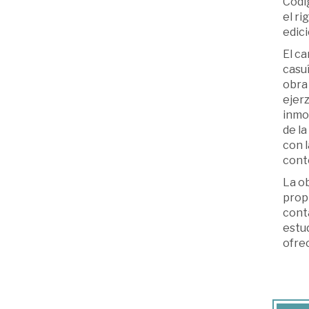
Códig
el ri
edici
El ca
casuí
obra
ejerz
inmob
de la
con l
cont
La ob
propi
conta
estud
ofrec