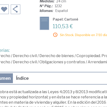
Medidas:
24 cm
Nº Pág.:
1232
Idiomas:
Español
Papel: Cartoné
110,53 €
Sin Stock. Disponible en 7/10 día
rias:
recho
/
Derecho civil
/
Derecho de bienes
/
Copropiedad. Pro
recho
/
Derecho civil
/
Obligaciones y contratos
/
Arrendam
umen
Índice
obra está actualizada a las Leyes 4/2013 y 8/2013 modifica
os y propiedad horizontal; y en ésta se hace referencia a l
tes en materia de vivienda y alquiler. En la edición del 2016 