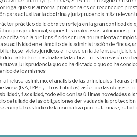
o Civil de Catalunya por Ley 5/2015. La obra sigue con su 
gor legal que sus autores, profesionales de reconocido pres
ón para actualizar la doctrina y jurisprudencia más relevant
rácter práctico de la obra se refleja en la gran cantidad de 
stica jurisprudencial, supuestos reales y sus soluciones por l
 se edita con la pretensión de ser una herramienta complet
a su actividad en el ámbito de la administración de fincas
iliario, servicios jurídicos e incluso en la defensa en juicio
 Editorial de tener actualizada la obra, en esta revisión se h
a nueva jurisprudencia que se ha dictado o que se ha consid
enido de los mismos.
ra incluye, asimismo, el análisis de las principales figuras 
etarios (IVA, IRPF y otros tributos); así como las obligacio
bilidad y fiscalidad, todo ello con las últimas novedades a la
io detallado de las obligaciones derivadas de la protección
e completo estudio de la normativa para reformas y rehabili