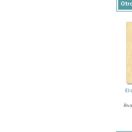
Otro
El 
Álva