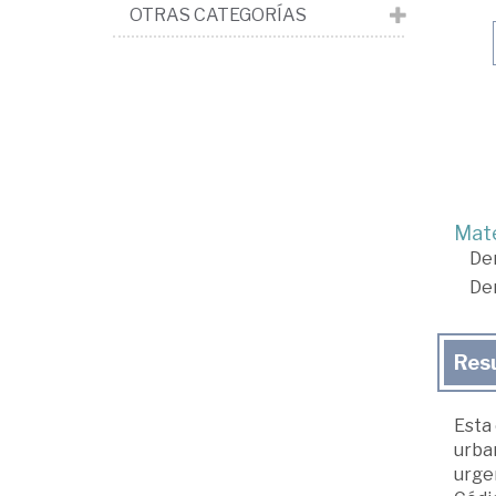
OTRAS CATEGORÍAS
Mate
De
De
Res
Esta 
urban
urgen