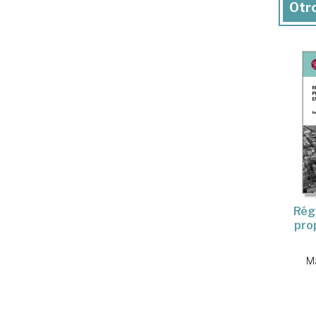
Otro
Régi
pro
Ma