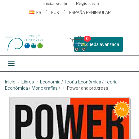
Iniciar sesión
Registrarse
ES
EUR
ESPAÑA PENINSULAR
0
Busqueda avanzada
Toggle navigation
Inicio
Libros
Economía
/
Teoría Económica
/
Teoría
Económica
/
Monografías
/
Power and progress