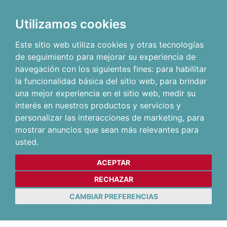
Utilizamos cookies
Este sitio web utiliza cookies y otras tecnologías
de seguimiento para mejorar su experiencia de
navegación con los siguientes fines:
para habilitar
la funcionalidad básica del sitio web
,
para brindar
una mejor experiencia en el sitio web
,
medir su
interés en nuestros productos y servicios y
personalizar las interacciones de marketing
,
para
mostrar anuncios que sean más relevantes para
usted
.
ACEPTAR
RECHAZAR
CAMBIAR PREFERENCIAS