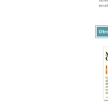
no ex
en el
Otro