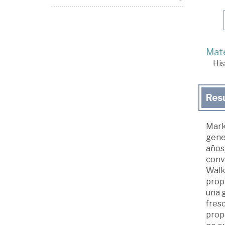
Mate
His
Res
Marku
gener
años,
conve
Walki
propi
una g
fresc
propo