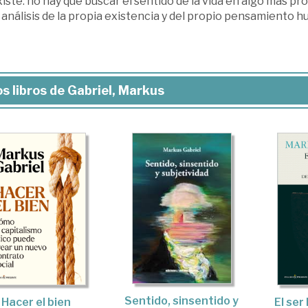
iste. no hay que buscar el sentido de la vida en algo más pr
 análisis de la propia existencia y del propio pensamiento hu
s libros de Gabriel, Markus
Sentido, sinsentido y
Hacer el bien
El se