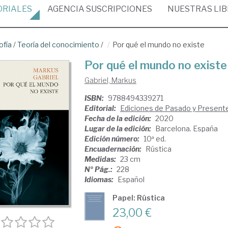
ORIALES
AGENCIA
SUSCRIPCIONES
NUESTRAS
LI
ofía
/
Teoría del conocimiento
/
Por qué el mundo no existe
Por qué el mundo no existe
Gabriel, Markus
ISBN:
9788494339271
Editorial:
Ediciones de Pasado y Present
Fecha de la edición:
2020
Lugar de la edición:
Barcelona. España
Edición número:
10ª ed.
Encuadernación:
Rústica
Medidas:
23 cm
Nº Pág.:
228
Idiomas:
Español
Papel: Rústica
23,00 €