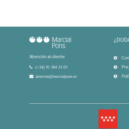
¿DUD
Atención al cliente
Com
Pre
(+34) 91 304 33 03
Polí
atencion@marcialpons.es