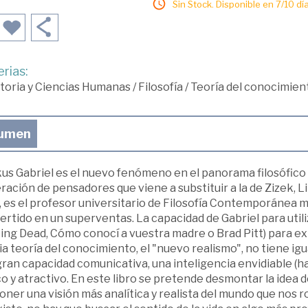
Sin Stock. Disponible en 7/10 día
rias:
toria y Ciencias Humanas
/
Filosofía
/
Teoría del conocimien
umen
s Gabriel es el nuevo fenómeno en el panorama filosófico e
ación de pensadores que viene a substituir a la de Zizek, Li
 es el profesor universitario de Filosofía Contemporánea má
rtido en un superventas. La capacidad de Gabriel para utili
ng Dead, Cómo conocí a vuestra madre o Brad Pitt) para explic
a teoría del conocimiento, el "nuevo realismo", no tiene ig
ran capacidad comunicativa, una inteligencia envidiable (h
o y atractivo. En este libro se pretende desmontar la idea 
ner una visión más analítica y realista del mundo que nos r