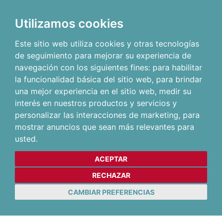
Utilizamos cookies
Este sitio web utiliza cookies y otras tecnologías
de seguimiento para mejorar su experiencia de
navegación con los siguientes fines:
para habilitar
la funcionalidad básica del sitio web
,
para brindar
una mejor experiencia en el sitio web
,
medir su
interés en nuestros productos y servicios y
personalizar las interacciones de marketing
,
para
mostrar anuncios que sean más relevantes para
usted
.
ACEPTAR
RECHAZAR
CAMBIAR PREFERENCIAS