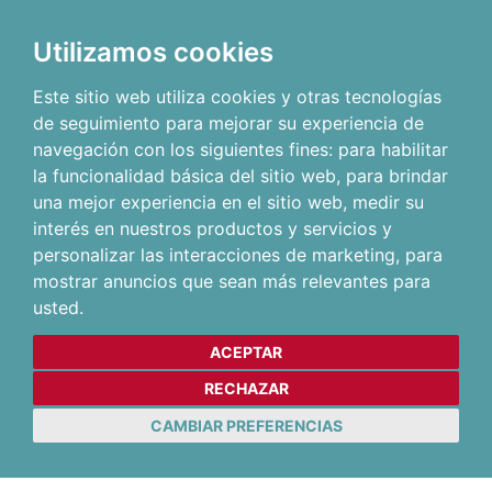
Utilizamos cookies
Este sitio web utiliza cookies y otras tecnologías
de seguimiento para mejorar su experiencia de
navegación con los siguientes fines:
para habilitar
la funcionalidad básica del sitio web
,
para brindar
una mejor experiencia en el sitio web
,
medir su
interés en nuestros productos y servicios y
personalizar las interacciones de marketing
,
para
mostrar anuncios que sean más relevantes para
usted
.
ACEPTAR
RECHAZAR
CAMBIAR PREFERENCIAS