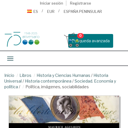
Iniciar sesión
Registrarse
ES
EUR
ESPAÑA PENINSULAR
0
Busqueda avanzada
Toggle navigation
Inicio
Libros
Historia y Ciencias Humanas
/
Historia
Universal
/
Historia contemporánea
/
Sociedad. Economía y
política
/
Política, imágenes, sociabilidades