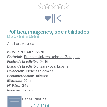
Política, imágenes, sociabilidades
de 1789 a 1989
Agulhon, Maurice
ISBN:
9788416515578
Editorial:
Prensas Universitarias de Zaragoza
Fecha de la edición:
2016
Lugar de la edición:
Zaragoza. España
Colección:
Ciencias Sociales
Encuadernación:
Rústica
Medidas:
22 cm
Nº Pág.:
245
Idiomas:
Español
Papel: Rústica
17,10 €
18,00 €