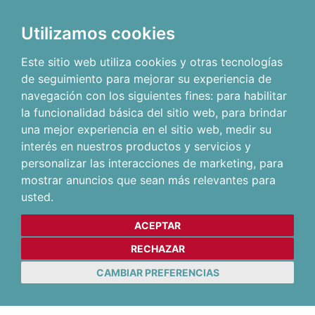
Utilizamos cookies
Este sitio web utiliza cookies y otras tecnologías
de seguimiento para mejorar su experiencia de
navegación con los siguientes fines:
para habilitar
la funcionalidad básica del sitio web
,
para brindar
una mejor experiencia en el sitio web
,
medir su
interés en nuestros productos y servicios y
personalizar las interacciones de marketing
,
para
mostrar anuncios que sean más relevantes para
usted
.
ACEPTAR
RECHAZAR
CAMBIAR PREFERENCIAS