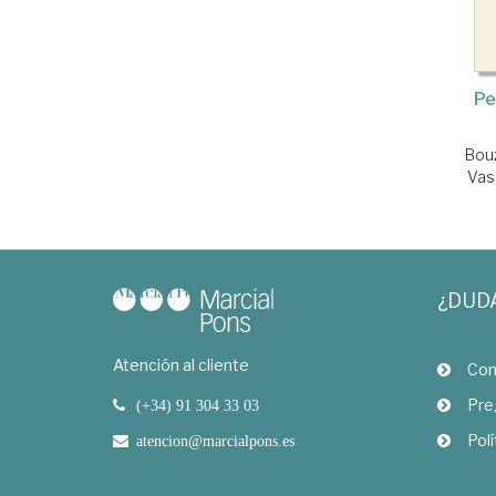
Pe
Bouz
Vas
¿DUD
Atención al cliente
Com
Pre
(+34) 91 304 33 03
Polí
atencion@marcialpons.es