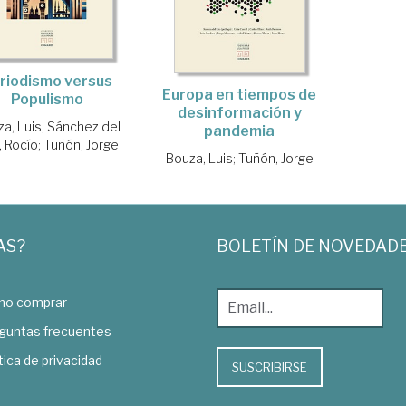
riodismo versus
Europa en tiempos de
Populismo
desinformación y
a, Luis
;
Sánchez del
pandemia
, Rocío
;
Tuñón, Jorge
Bouza, Luis
;
Tuñón, Jorge
AS?
BOLETÍN DE NOVEDAD
o comprar
guntas frecuentes
tica de privacidad
SUSCRIBIRSE