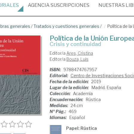
ORIALES
AGENCIA
SUSCRIPCIONES
NUESTRAS
LI
bras generales
/
Tratados y cuestiones generales
/
Política de l
Política de la Unión Europe
crisis y continuidad
Editor/a
Ares, Cristina
Editor/a
Bouza, Luis
ISBN:
9788474767957
Editorial:
Centro de Investigaciones Soci
Fecha de la edición:
2019
Lugar de la edición:
Madrid. España
Colección:
Academia
Encuadernación:
Rústica
Medidas:
24 cm
Nº Pág.:
469
Idiomas:
Español
Papel: Rústica