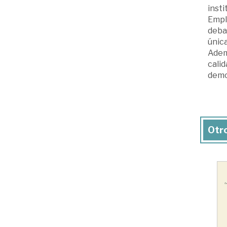
insti
Empl
debat
única
Ademá
calid
democ
Otro