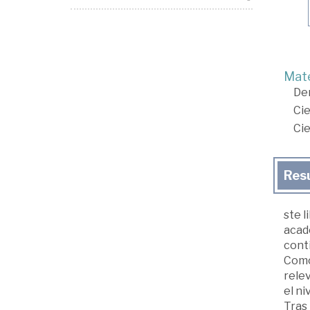
Mate
De
Cie
Cie
Res
ste l
acad
conti
Como
relev
el ni
Tras 