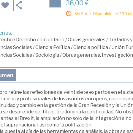
38,00 €
Sin Stock. Disponible en 7/10 día
rias:
recho
/
Derecho comunitario
/
Obras generales
/
Tratados y
ncias Sociales
/
Ciencia Política
/
Ciencia política
/
Unión Eu
ncias Sociales
/
Sociología
/
Obras generales. Investigación
umen
ibro reúne las reflexiones de veintisiete expertos en el sist
émicos y profesionales de los asuntos europeos, quienes a
nuidad y cambio en la gestión de la Gran Recesión y la Unión 
 se desprende del título, predomina la continuidad. No ob
antes el Brexit, la ampliación no solo de la integración sino
vel supranacional, así como la politización.
la puesta al día de las herramientas de análisis, la obra se 