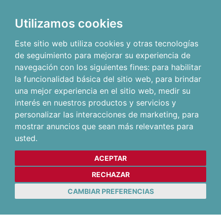
Utilizamos cookies
Este sitio web utiliza cookies y otras tecnologías
de seguimiento para mejorar su experiencia de
navegación con los siguientes fines:
para habilitar
la funcionalidad básica del sitio web
,
para brindar
una mejor experiencia en el sitio web
,
medir su
interés en nuestros productos y servicios y
personalizar las interacciones de marketing
,
para
mostrar anuncios que sean más relevantes para
usted
.
ACEPTAR
RECHAZAR
CAMBIAR PREFERENCIAS