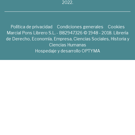
2022.
Política de privacidad
Condiciones generales
Cookies
Marcial Pons Librero S.L. - B82947326 © 1948 - 2018. Librería
de Derecho, Economía, Empresa, Ciencias Sociales, Historia y
Ciencias Humanas
Hospedaje y desarrollo
OPTYMA