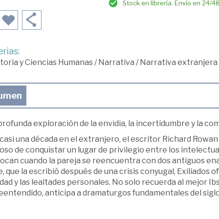
Stock en librería. Envío en 24/4
rias:
toria y Ciencias Humanas
/
Narrativa
/
Narrativa extranjera
umen
rofunda exploración de la envidia, la incertidumbre y la c
casi una década en el extranjero, el escritor Richard Rowa
so de conquistar un lugar de privilegio entre los intelectua
tocan cuando la pareja se reencuentra con dos antiguos e
, que la escribió después de una crisis conyugal, Exiliados of
idad y las lealtades personales. No solo recuerda al mejor Ibs
eentendido, anticipa a dramaturgos fundamentales del sigl