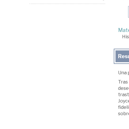
Mate
His
Res
Una p
Tras 
deseo
tras
Joyce
fidel
sobr