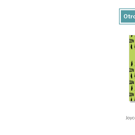
Otro
Joyc