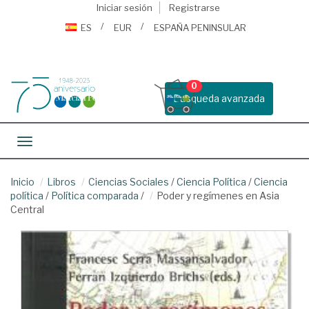
Iniciar sesión
Registrarse
ES
EUR
ESPAÑA PENINSULAR
0
Busqueda avanzada
Toggle navigation
Inicio
Libros
Ciencias Sociales
/
Ciencia Política
/
Ciencia
política
/
Política comparada
/
Poder y regímenes en Asia
Central