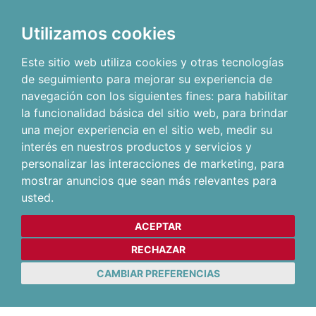
Utilizamos cookies
Este sitio web utiliza cookies y otras tecnologías
de seguimiento para mejorar su experiencia de
navegación con los siguientes fines:
para habilitar
la funcionalidad básica del sitio web
,
para brindar
una mejor experiencia en el sitio web
,
medir su
interés en nuestros productos y servicios y
personalizar las interacciones de marketing
,
para
mostrar anuncios que sean más relevantes para
usted
.
ACEPTAR
RECHAZAR
CAMBIAR PREFERENCIAS