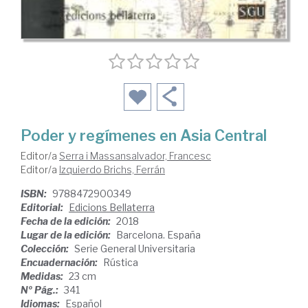
Poder y regímenes en Asia Central
Editor/a
Serra i Massansalvador, Francesc
Editor/a
Izquierdo Brichs, Ferrán
ISBN:
9788472900349
Editorial:
Edicions Bellaterra
Fecha de la edición:
2018
Lugar de la edición:
Barcelona. España
Colección:
Serie General Universitaria
Encuadernación:
Rústica
Medidas:
23 cm
Nº Pág.:
341
Idiomas:
Español