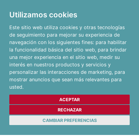
Utilizamos cookies
Este sitio web utiliza cookies y otras tecnologías
de seguimiento para mejorar su experiencia de
navegación con los siguientes fines:
para habilitar
la funcionalidad básica del sitio web
,
para brindar
una mejor experiencia en el sitio web
,
medir su
interés en nuestros productos y servicios y
personalizar las interacciones de marketing
,
para
mostrar anuncios que sean más relevantes para
usted
.
ACEPTAR
RECHAZAR
CAMBIAR PREFERENCIAS