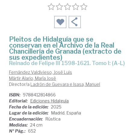
Pleitos de Hidalguía que se
conservan en el Archivo de la Real
Chancillería de Granada (extracto de
sus expedientes)
Reinado de Felipe III 1598-1621. Tomo I: (A-L)
Fernández Valdivieso, José Luis
Mártir Alario, María José
Director/a
Ladrón de Guevara e Isasa, Manuel
ISBN:
9788412814866
Editorial:
Ediciones Hidalguía
Fecha de la edición:
2025
Lugar de la edición:
Madrid. España
Encuadernación:
Rústica
Medidas:
24 cm
Nº Pág.:
652