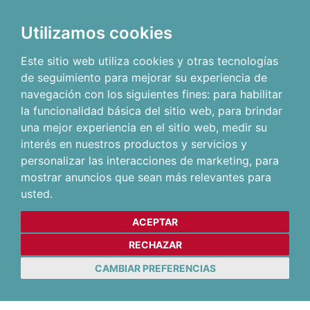
Utilizamos cookies
Este sitio web utiliza cookies y otras tecnologías
de seguimiento para mejorar su experiencia de
navegación con los siguientes fines:
para habilitar
la funcionalidad básica del sitio web
,
para brindar
una mejor experiencia en el sitio web
,
medir su
interés en nuestros productos y servicios y
personalizar las interacciones de marketing
,
para
mostrar anuncios que sean más relevantes para
usted
.
ACEPTAR
RECHAZAR
CAMBIAR PREFERENCIAS