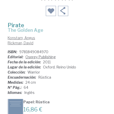
Pirate
the Golden Age
Konstam, Angus
Rickman, David
ISBN:
9781849084970
Editorial:
Osprey Publishing
Fecha de la edición:
2011
Lugar de la edición:
Oxford. Reino Unido
Colección:
Warrior
Encuadernación:
Rústica
Medidas:
24 cm
Nº Pág.:
64
Idiomas:
Inglés
Papel: Rústica
16,86 €