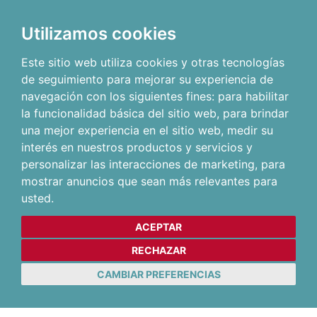
Utilizamos cookies
Este sitio web utiliza cookies y otras tecnologías
de seguimiento para mejorar su experiencia de
navegación con los siguientes fines:
para habilitar
la funcionalidad básica del sitio web
,
para brindar
una mejor experiencia en el sitio web
,
medir su
interés en nuestros productos y servicios y
personalizar las interacciones de marketing
,
para
mostrar anuncios que sean más relevantes para
usted
.
ACEPTAR
RECHAZAR
CAMBIAR PREFERENCIAS