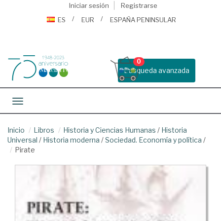
Iniciar sesión
Registrarse
ES
EUR
ESPAÑA PENINSULAR
0
Busqueda avanzada
Toggle navigation
Inicio
Libros
Historia y Ciencias Humanas
/
Historia
Universal
/
Historia moderna
/
Sociedad. Economía y política
/
Pirate