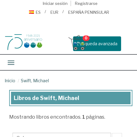
Iniciar sesión
Registrarse
ES
EUR
ESPAÑA PENINSULAR
0
Busqueda avanzada
Toggle navigation
Inicio
Swift, Michael
Libros de Swift, Michael
Libros
de
Mostrando
libros encontrados.
1
páginas.
Swift,
Michael