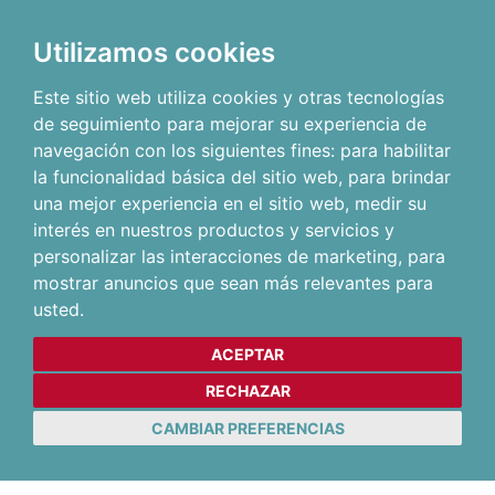
Utilizamos cookies
Este sitio web utiliza cookies y otras tecnologías
de seguimiento para mejorar su experiencia de
navegación con los siguientes fines:
para habilitar
la funcionalidad básica del sitio web
,
para brindar
una mejor experiencia en el sitio web
,
medir su
interés en nuestros productos y servicios y
personalizar las interacciones de marketing
,
para
mostrar anuncios que sean más relevantes para
usted
.
ACEPTAR
RECHAZAR
CAMBIAR PREFERENCIAS