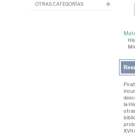
OTRAS CATEGORÍAS
Mate
His
Min
Res
Pirat
incur
desc
la H
otra
bibli
proba
XVII 