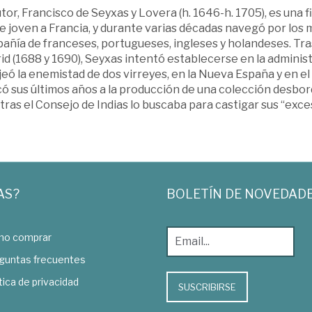
tor, Francisco de Seyxas y Lovera (h. 1646-h. 1705), es una
e joven a Francia, y durante varias décadas navegó por los 
ñía de franceses, portugueses, ingleses y holandeses. Tras
id (1688 y 1690), Seyxas intentó establecerse en la admini
eó la enemistad de dos virreyes, en la Nueva España y en el
có sus últimos años a la producción de una colección desbo
ras el Consejo de Indias lo buscaba para castigar sus “exce
AS?
BOLETÍN DE NOVEDAD
o comprar
guntas frecuentes
tica de privacidad
SUSCRIBIRSE