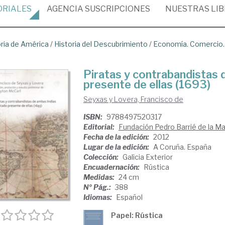
ORIALES
AGENCIA
SUSCRIPCIONES
NUESTRAS
LI
oria de América
/
Historia del Descubrimiento
/
Economía. Comercio. 
Piratas y contrabandistas 
presente de ellas (1693)
Seyxas y Lovera, Francisco de
ISBN:
9788497520317
Editorial:
Fundación Pedro Barrié de la M
Fecha de la edición:
2012
Lugar de la edición:
A Coruña. España
Colección:
Galicia Exterior
Encuadernación:
Rústica
Medidas:
24 cm
Nº Pág.:
388
Idiomas:
Español
Papel: Rústica