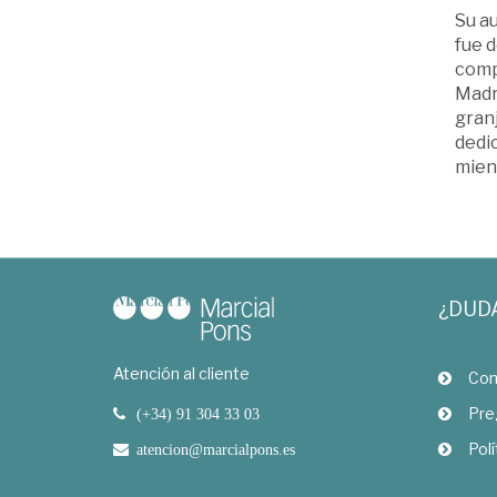
Su au
fue d
compa
Madr
granj
dedi
mient
¿DUD
Atención al cliente
Com
Pre
(+34) 91 304 33 03
Polí
atencion@marcialpons.es