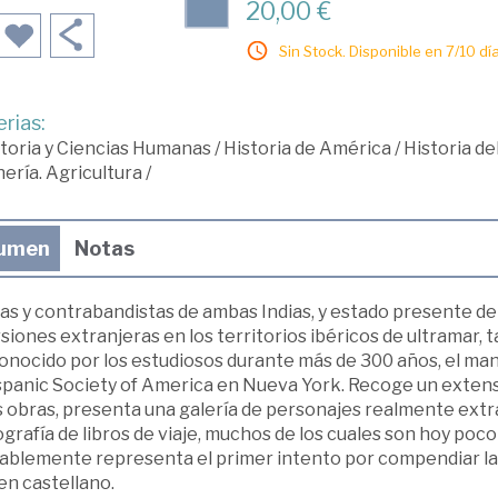
20,00 €
Sin Stock. Disponible en 7/10 día
rias:
toria y Ciencias Humanas
/
Historia de América
/
Historia d
ería. Agricultura
/
umen
Notas
as y contrabandistas de ambas Indias, y estado presente de el
siones extranjeras en los territorios ibéricos de ultramar,
onocido por los estudiosos durante más de 300 años, el ma
ispanic Society of America en Nueva York. Recoge un exten
s obras, presenta una galería de personajes realmente ext
ografía de libros de viaje, muchos de los cuales son hoy poc
blemente representa el primer intento por compendiar la his
en castellano.