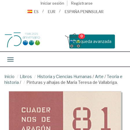
Iniciar sesión
Registrarse
ES
EUR
ESPAÑA PENINSULAR
0
Busqueda avanzada
Toggle navigation
Inicio
Libros
Historia y Ciencias Humanas
/
Arte
/
Teoría e
historia
/
Pinturas y alhajas de María Teresa de Vallabriga.