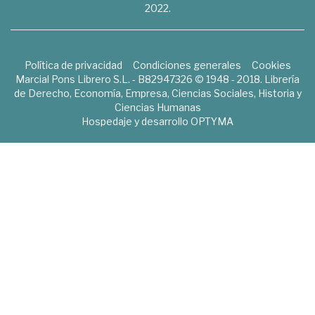
2022.
Política de privacidad
Condiciones generales
Cookies
Marcial Pons Librero S.L. - B82947326 © 1948 - 2018. Librería
de Derecho, Economía, Empresa, Ciencias Sociales, Historia y
Ciencias Humanas
Hospedaje y desarrollo
OPTYMA