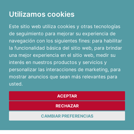
Utilizamos cookies
Este sitio web utiliza cookies y otras tecnologías
de seguimiento para mejorar su experiencia de
navegación con los siguientes fines:
para habilitar
la funcionalidad básica del sitio web
,
para brindar
una mejor experiencia en el sitio web
,
medir su
interés en nuestros productos y servicios y
personalizar las interacciones de marketing
,
para
mostrar anuncios que sean más relevantes para
usted
.
ACEPTAR
RECHAZAR
CAMBIAR PREFERENCIAS