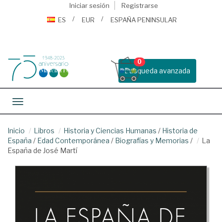
Iniciar sesión
Registrarse
ES
EUR
ESPAÑA PENINSULAR
0
Busqueda avanzada
Toggle navigation
Inicio
Libros
Historia y Ciencias Humanas
/
Historia de
España
/
Edad Contemporánea
/
Biografías y Memorias
/
La
España de José Martí