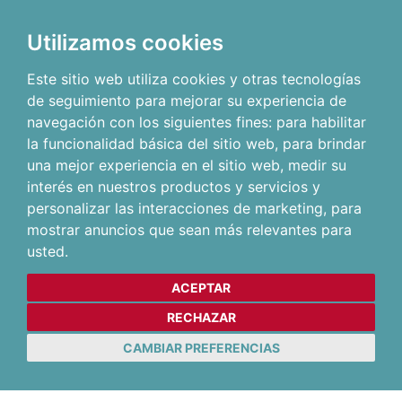
Utilizamos cookies
Este sitio web utiliza cookies y otras tecnologías
de seguimiento para mejorar su experiencia de
navegación con los siguientes fines:
para habilitar
la funcionalidad básica del sitio web
,
para brindar
una mejor experiencia en el sitio web
,
medir su
interés en nuestros productos y servicios y
personalizar las interacciones de marketing
,
para
mostrar anuncios que sean más relevantes para
usted
.
ACEPTAR
RECHAZAR
CAMBIAR PREFERENCIAS