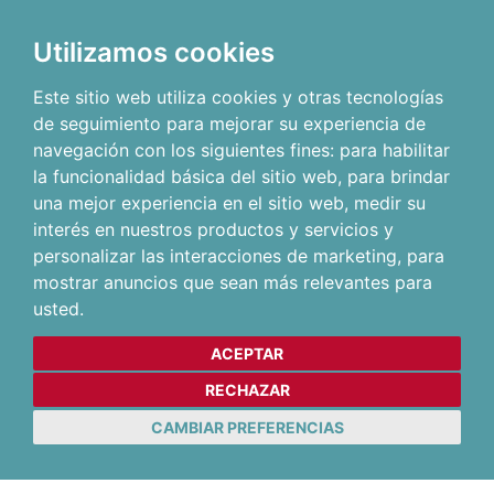
Utilizamos cookies
Este sitio web utiliza cookies y otras tecnologías
de seguimiento para mejorar su experiencia de
navegación con los siguientes fines:
para habilitar
la funcionalidad básica del sitio web
,
para brindar
una mejor experiencia en el sitio web
,
medir su
interés en nuestros productos y servicios y
personalizar las interacciones de marketing
,
para
mostrar anuncios que sean más relevantes para
usted
.
ACEPTAR
RECHAZAR
CAMBIAR PREFERENCIAS