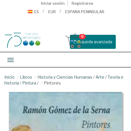
Iniciar sesión
Registrarse
ES
EUR
ESPAÑA PENINSULAR
0
Busqueda avanzada
Toggle navigation
Inicio
Libros
Historia y Ciencias Humanas
/
Arte
/
Teoría e
historia
/
Pintura
/
Pintores