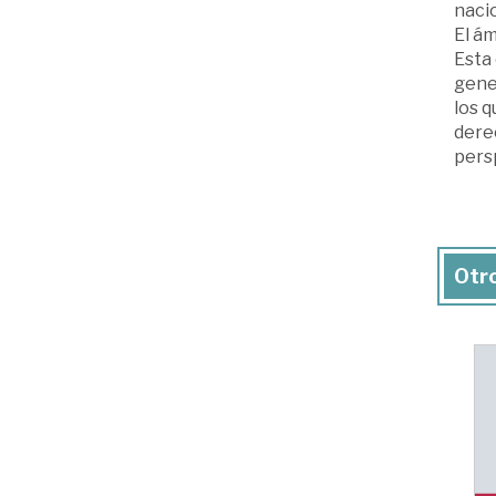
naci
El ám
Esta
gene
los q
dere
pers
Otro