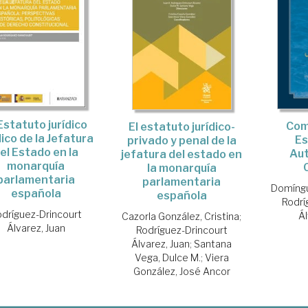
 Estatuto jurídico
Com
El estatuto jurídico-
ico de la Jefatura
Es
privado y penal de la
el Estado en la
Au
jefatura del estado en
monarquía
la monarquía
parlamentaria
parlamentaria
Domíngu
española
española
Rodrí
dríguez-Drincourt
Ál
Cazorla González, Cristina
;
Álvarez, Juan
Rodríguez-Drincourt
Álvarez, Juan
;
Santana
Vega, Dulce M.
;
Viera
González, José Ancor