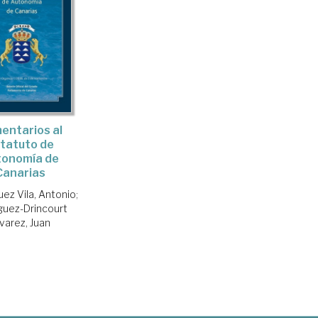
entarios al
tatuto de
tonomía de
Canarias
ez Vila, Antonio
;
guez-Drincourt
varez, Juan