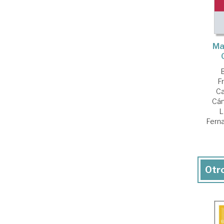
Ma
F
Ca
Cám
L
Fern
Otro