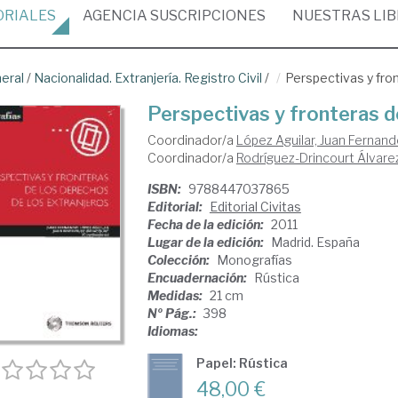
ORIALES
AGENCIA
SUSCRIPCIONES
NUESTRAS
LI
neral
/
Nacionalidad. Extranjería. Registro Civil
/
Perspectivas y fro
Perspectivas y fronteras d
Coordinador/a
López Aguilar, Juan Fernan
Coordinador/a
Rodríguez-Drincourt Álvarez
ISBN:
9788447037865
Editorial:
Editorial Civitas
Fecha de la edición:
2011
Lugar de la edición:
Madrid. España
Colección:
Monografías
Encuadernación:
Rústica
Medidas:
21 cm
Nº Pág.:
398
Idiomas:
Papel: Rústica
48,00 €