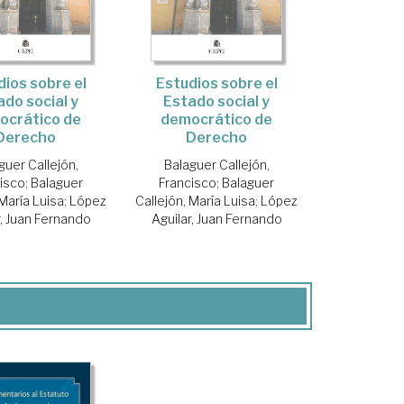
Estudios sobre el
dios sobre el
Estado social y
ado social y
democrático de
ocrático de
Derecho
Derecho
Balaguer Callejón,
guer Callejón,
Francisco
;
Balaguer
isco
;
Balaguer
Callejón, María Luisa
;
López
 María Luisa
;
López
Aguilar, Juan Fernando
r, Juan Fernando