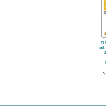
El
públ
d
Ro