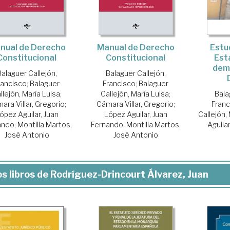
nual de Derecho
Manual de Derecho
Estu
Constitucional
Constitucional
Est
dem
Balaguer Callejón,
Balaguer Callejón,
rancisco
;
Balaguer
Francisco
;
Balaguer
llejón, María Luisa
;
Callejón, María Luisa
;
Bala
ara Villar, Gregorio
;
Cámara Villar, Gregorio
;
Franc
ópez Aguilar, Juan
López Aguilar, Juan
Callejón,
ando
;
Montilla Martos,
Fernando
;
Montilla Martos,
Aguila
José Antonio
José Antonio
s libros de Rodríguez-Drincourt Álvarez, Juan