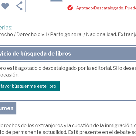
Agotado/Descatalogado. Puede 
rias:
recho
/
Derecho civil
/
Parte general
/
Nacionalidad. Extranje
vicio de búsqueda de libros
bro está agotado o descatalogado por la editorial. Si lo des
 ocasión.
r favor búsquenme este libro
umen
erechos de los extranjeros y la cuestión de la inmigración,
to de permanente actualidad. Está presente en el debate soc