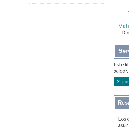
Mate
De
Ser
Este li
saldo y
Sí, po
Res
Los d
asun