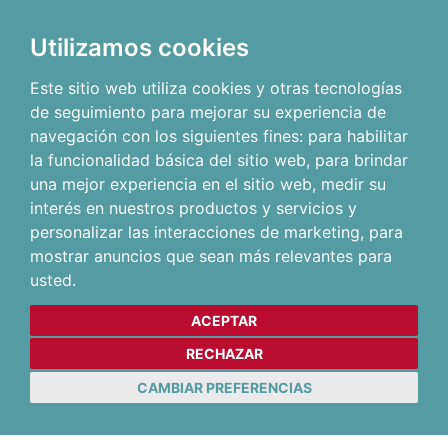
Utilizamos cookies
Este sitio web utiliza cookies y otras tecnologías
de seguimiento para mejorar su experiencia de
navegación con los siguientes fines:
para habilitar
la funcionalidad básica del sitio web
,
para brindar
una mejor experiencia en el sitio web
,
medir su
interés en nuestros productos y servicios y
personalizar las interacciones de marketing
,
para
mostrar anuncios que sean más relevantes para
usted
.
ACEPTAR
RECHAZAR
CAMBIAR PREFERENCIAS