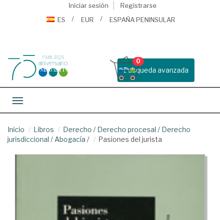
Iniciar sesión
Registrarse
ES
EUR
ESPAÑA PENINSULAR
0
Busqueda avanzada
Toggle navigation
Inicio
Libros
Derecho
/
Derecho procesal
/
Derecho
jurisdiccional
/
Abogacía
/
Pasiones del jurista