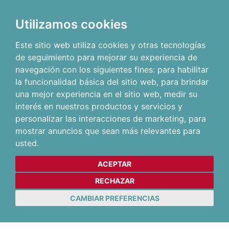
Utilizamos cookies
Este sitio web utiliza cookies y otras tecnologías
de seguimiento para mejorar su experiencia de
navegación con los siguientes fines:
para habilitar
la funcionalidad básica del sitio web
,
para brindar
una mejor experiencia en el sitio web
,
medir su
interés en nuestros productos y servicios y
personalizar las interacciones de marketing
,
para
mostrar anuncios que sean más relevantes para
usted
.
ACEPTAR
RECHAZAR
CAMBIAR PREFERENCIAS