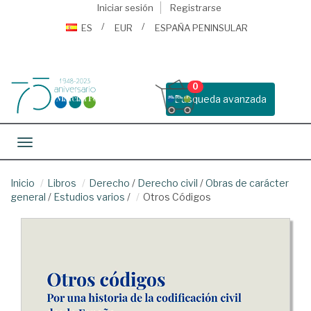
Iniciar sesión
Registrarse
ES
EUR
ESPAÑA PENINSULAR
0
Busqueda avanzada
Toggle navigation
Inicio
Libros
Derecho
/
Derecho civil
/
Obras de carácter
general
/
Estudios varios
/
Otros Códigos