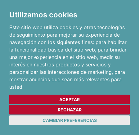
Utilizamos cookies
Este sitio web utiliza cookies y otras tecnologías
de seguimiento para mejorar su experiencia de
navegación con los siguientes fines:
para habilitar
la funcionalidad básica del sitio web
,
para brindar
una mejor experiencia en el sitio web
,
medir su
interés en nuestros productos y servicios y
personalizar las interacciones de marketing
,
para
mostrar anuncios que sean más relevantes para
usted
.
ACEPTAR
RECHAZAR
CAMBIAR PREFERENCIAS