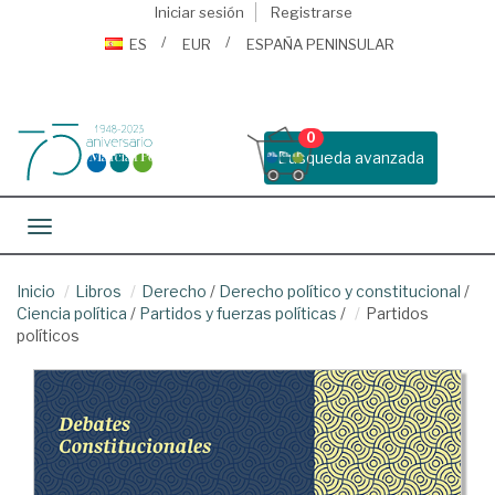
Iniciar sesión
Registrarse
ES
EUR
ESPAÑA PENINSULAR
0
Busqueda avanzada
Toggle navigation
Inicio
Libros
Derecho
/
Derecho político y constitucional
/
Ciencia política
/
Partidos y fuerzas políticas
/
Partidos
políticos