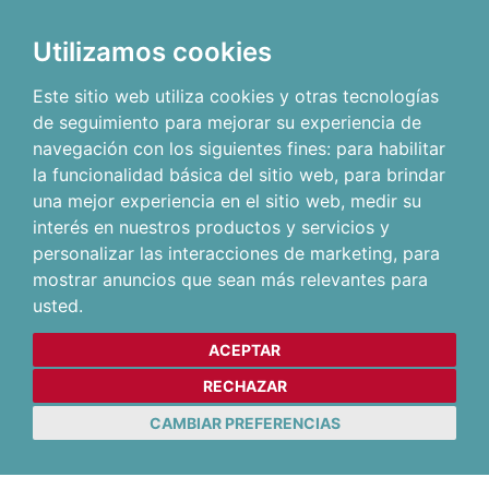
Utilizamos cookies
Este sitio web utiliza cookies y otras tecnologías
de seguimiento para mejorar su experiencia de
navegación con los siguientes fines:
para habilitar
la funcionalidad básica del sitio web
,
para brindar
una mejor experiencia en el sitio web
,
medir su
interés en nuestros productos y servicios y
personalizar las interacciones de marketing
,
para
mostrar anuncios que sean más relevantes para
usted
.
ACEPTAR
RECHAZAR
CAMBIAR PREFERENCIAS