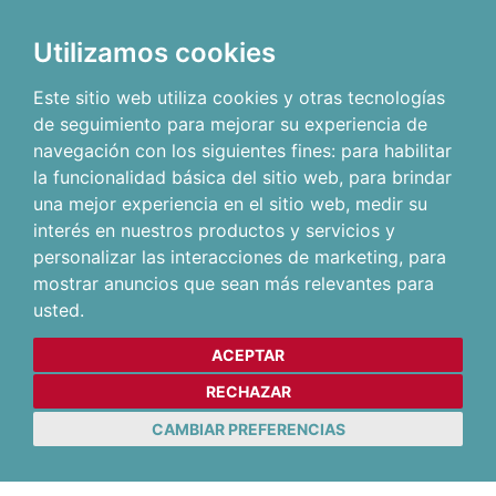
Utilizamos cookies
Este sitio web utiliza cookies y otras tecnologías
de seguimiento para mejorar su experiencia de
navegación con los siguientes fines:
para habilitar
la funcionalidad básica del sitio web
,
para brindar
una mejor experiencia en el sitio web
,
medir su
interés en nuestros productos y servicios y
personalizar las interacciones de marketing
,
para
mostrar anuncios que sean más relevantes para
usted
.
ACEPTAR
RECHAZAR
CAMBIAR PREFERENCIAS