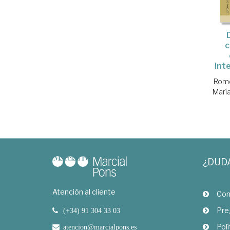
c
Inte
Rome
Marí
¿DUD
Atención al cliente
Com
Pre
(+34) 91 304 33 03
Polí
atencion@marcialpons.es