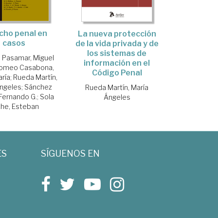
cho penal en
La nueva protección
casos
de la vida privada y de
los sistemas de
 Pasamar, Miguel
información en el
omeo Casabona,
Código Penal
aría
;
Rueda Martín,
Ángeles
;
Sánchez
Rueda Martín, María
 Fernando G.
;
Sola
Ángeles
he, Esteban
ES
SÍGUENOS EN