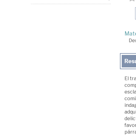
Mate
De
Res
El tr
compl
escl
comis
indag
adqui
delic
favor
párr