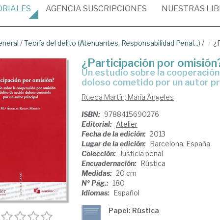
ORIALES
AGENCIA
SUSCRIPCIONES
NUESTRAS
LI
eneral
/
Teoría del delito (Atenuantes, Responsabilidad Penal...)
/
¿P
¿Participación por omisión
un estudio sobre la cooperación por omisión en un delito de acción
doloso cometido por un autor pr
Rueda Martín, María Ángeles
ISBN:
9788415690276
Editorial:
Atelier
Fecha de la edición:
2013
Lugar de la edición:
Barcelona. España
Colección:
Justicia penal
Encuadernación:
Rústica
Medidas:
20 cm
Nº Pág.:
180
Idiomas:
Español
Papel: Rústica