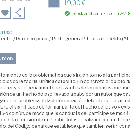
19,00 €
Stock en librería. Envío en 24/4
rias:
recho
/
Derecho penal
/
Parte general
/
Teoría del delito (A
umen
atamiento de la problemática que gira en torno a la partici
ejos de la teoría jurídica del delito. En concreto el objeto 
arecer si son penalmente relevantes determinadas omisione
ión de un hecho doloso llevado a cabo por un autor que ost
ar en el problema de la determinación del criterio en virtu
ere el significado de formar parte del hecho delictivo y exis
tivo común, de modo que la conducta del partícipe se manif
ecer la comisión de un hecho doloso realizado por un terce
afo, del Código penal que establece que también serán cons