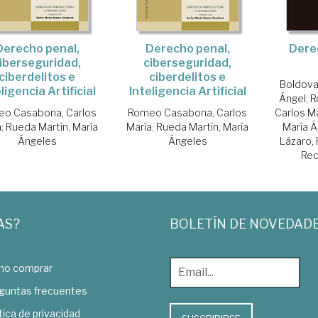
Derecho penal,
Derecho penal,
Dere
iberseguridad,
ciberseguridad,
ciberdelitos e
ciberdelitos e
Boldova
ligencia Artificial
Inteligencia Artificial
Ángel
;
R
o Casabona, Carlos
Romeo Casabona, Carlos
Carlos M
a
;
Rueda Martín, María
María
;
Rueda Martín, María
María 
Ángeles
Ángeles
Lázaro,
Rec
AS?
BOLETÍN DE NOVEDAD
o comprar
guntas frecuentes
tica de privacidad