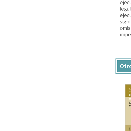
ejecu
legal
ejecu
signi
omisi
imped
Otro