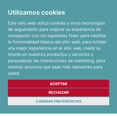
Utilizamos cookies
Este sitio web utiliza cookies y otras tecnologías
de seguimiento para mejorar su experiencia de
navegación con los siguientes fines:
para habilitar
la funcionalidad básica del sitio web
,
para brindar
una mejor experiencia en el sitio web
,
medir su
interés en nuestros productos y servicios y
personalizar las interacciones de marketing
,
para
mostrar anuncios que sean más relevantes para
usted
.
ACEPTAR
RECHAZAR
CAMBIAR PREFERENCIAS