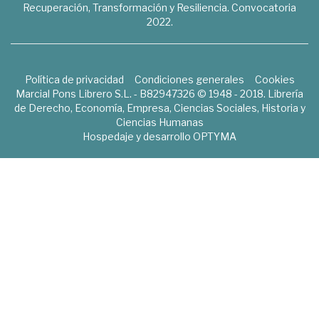
Recuperación, Transformación y Resiliencia. Convocatoria
2022.
Política de privacidad
Condiciones generales
Cookies
Marcial Pons Librero S.L. - B82947326 © 1948 - 2018. Librería
de Derecho, Economía, Empresa, Ciencias Sociales, Historia y
Ciencias Humanas
Hospedaje y desarrollo
OPTYMA