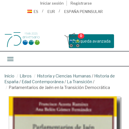
Iniciar sesión
Registrarse
ES
EUR
ESPAÑA PENINSULAR
0
Busqueda avanzada
Toggle navigation
Inicio
Libros
Historia y Ciencias Humanas
/
Historia de
España
/
Edad Contemporánea
/
La Transición
/
Parlamentarios de Jaén en la Transición Democrática