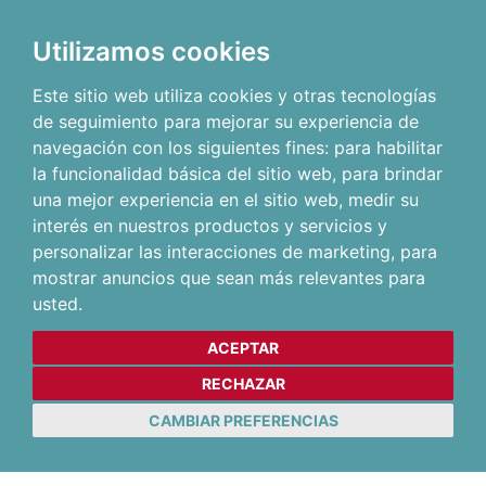
Utilizamos cookies
Este sitio web utiliza cookies y otras tecnologías
de seguimiento para mejorar su experiencia de
navegación con los siguientes fines:
para habilitar
la funcionalidad básica del sitio web
,
para brindar
una mejor experiencia en el sitio web
,
medir su
interés en nuestros productos y servicios y
personalizar las interacciones de marketing
,
para
mostrar anuncios que sean más relevantes para
usted
.
ACEPTAR
RECHAZAR
CAMBIAR PREFERENCIAS