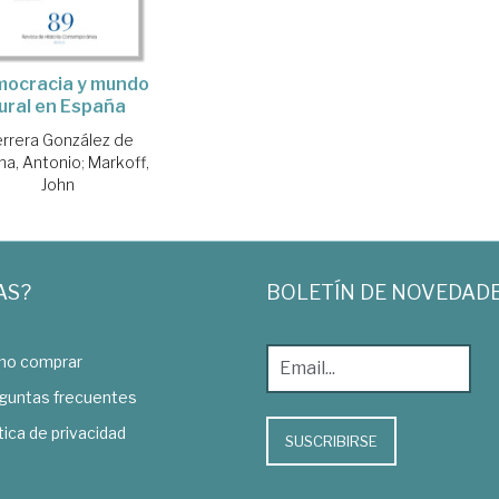
ocracia y mundo
ural en España
rrera González de
na, Antonio
;
Markoff,
John
AS?
BOLETÍN DE NOVEDAD
o comprar
guntas frecuentes
tica de privacidad
SUSCRIBIRSE