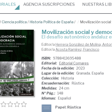
ORIALES
AGENCIA
SUSCRIPCIONES
NUESTRAS
LI
/
Ciencia política
/
Historia Política de España
/
Movilización socia
Movilización social y demo
el desafío autonómico andaluz e
Editor/a
Herrera González de Molina, Anto
Editor/a
Acosta Ramírez, Francisco
ISBN:
9788413695488
Editorial:
Editorial Comares
Fecha de la edición:
2023
Lugar de la edición:
Granada. España
Colección:
Historia
Encuadernación:
Rústica
Medidas:
24 cm
Nº Pág.:
148
Idiomas:
Español
Papel: Rústica