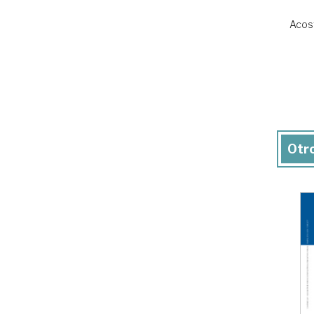
Acost
Otro