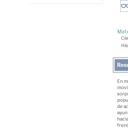
Mate
Cie
His
Res
En m
movil
sorp
popul
de ac
ayun
hacia
frenó