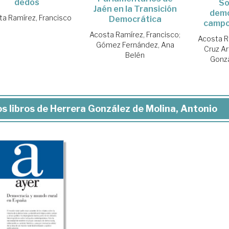
dedos
So
Jaén en la Transición
demo
a Ramírez, Francisco
Democrática
campo
Acosta Ramírez, Francisco
;
Acosta R
Gómez Fernández, Ana
Cruz Ar
Belén
Gonzá
s libros de Herrera González de Molina, Antonio