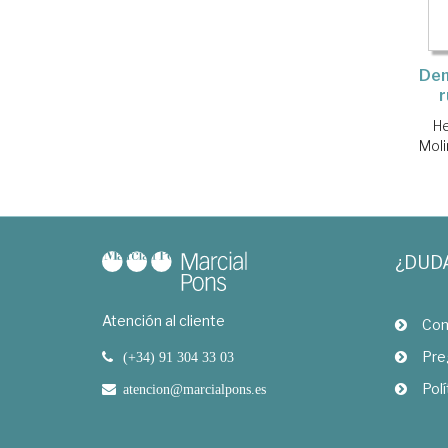
Dem
r
He
Moli
¿DUD
Atención al cliente
Com
Pre
(+34) 91 304 33 03
Polí
atencion@marcialpons.es