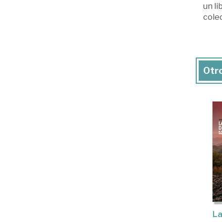
un li
colec
Otro
La