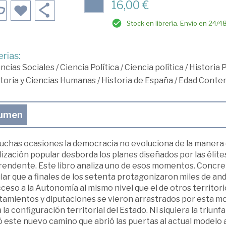
16,00 €
Stock en librería. Envío en 24/4
rias:
ncias Sociales
/
Ciencia Política
/
Ciencia política
/
Historia 
toria y Ciencias Humanas
/
Historia de España
/
Edad Conte
umen
uchas ocasiones la democracia no evoluciona de la manera en
ización popular desborda los planes diseñados por las élites
rendente. Este libro analiza uno de esos momentos. Concre
ar que a finales de los setenta protagonizaron miles de an
ceso a la Autonomía al mismo nivel que el de otros territorio
tamientos y diputaciones se vieron arrastrados por esta mo
 la configuración territorial del Estado. Ni siquiera la triun
 este nuevo camino que abrió las puertas al actual modelo a