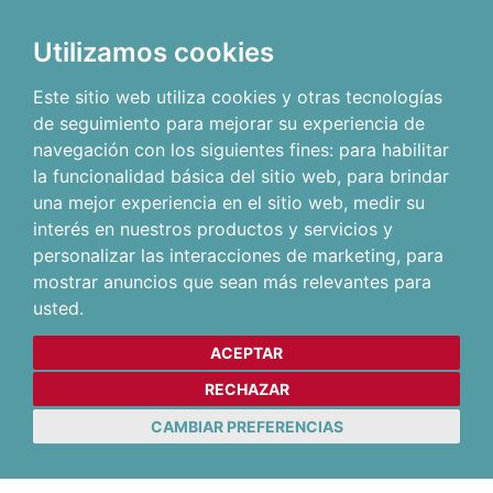
Utilizamos cookies
Este sitio web utiliza cookies y otras tecnologías
de seguimiento para mejorar su experiencia de
navegación con los siguientes fines:
para habilitar
la funcionalidad básica del sitio web
,
para brindar
una mejor experiencia en el sitio web
,
medir su
interés en nuestros productos y servicios y
personalizar las interacciones de marketing
,
para
mostrar anuncios que sean más relevantes para
usted
.
ACEPTAR
RECHAZAR
CAMBIAR PREFERENCIAS