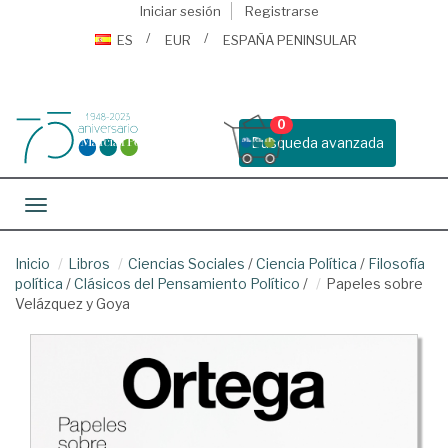
Iniciar sesión
Registrarse
ES
EUR
ESPAÑA PENINSULAR
0
Busqueda avanzada
Toggle navigation
Inicio
Libros
Ciencias Sociales
/
Ciencia Política
/
Filosofía
política
/
Clásicos del Pensamiento Político
/
Papeles sobre
Velázquez y Goya