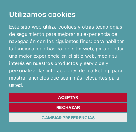
Utilizamos cookies
Este sitio web utiliza cookies y otras tecnologías
de seguimiento para mejorar su experiencia de
navegación con los siguientes fines:
para habilitar
la funcionalidad básica del sitio web
,
para brindar
una mejor experiencia en el sitio web
,
medir su
interés en nuestros productos y servicios y
personalizar las interacciones de marketing
,
para
mostrar anuncios que sean más relevantes para
usted
.
ACEPTAR
RECHAZAR
CAMBIAR PREFERENCIAS