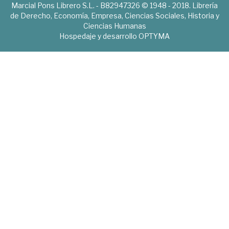
Marcial Pons Librero S.L. - B82947326 © 1948 - 2018. Librería
de Derecho, Economía, Empresa, Ciencias Sociales, Historia y
Ciencias Humanas
Hospedaje y desarrollo
OPTYMA