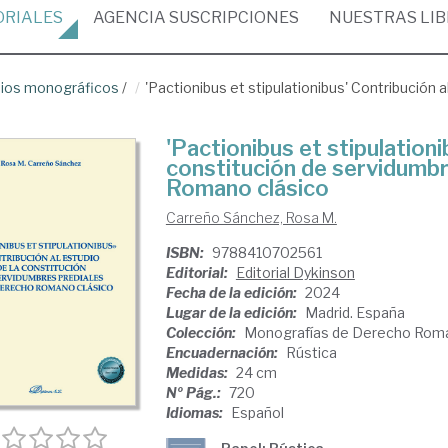
ORIALES
AGENCIA
SUSCRIPCIONES
NUESTRAS
LI
ios monográficos
/
'Pactionibus et stipulationibus' Contribución 
'Pactionibus et stipulationi
constitución de servidumbr
Romano clásico
Carreño Sánchez, Rosa M.
ISBN:
9788410702561
Editorial:
Editorial Dykinson
Fecha de la edición:
2024
Lugar de la edición:
Madrid. España
Colección:
Monografías de Derecho Romano
Encuadernación:
Rústica
Medidas:
24 cm
Nº Pág.:
720
Idiomas:
Español