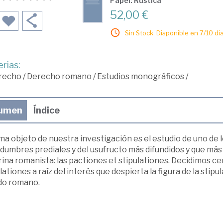
Papel: Rústica
52,00 €
Sin Stock. Disponible en 7/10 día
rias:
recho
/
Derecho romano
/
Estudios monográficos
/
umen
Índice
ma objeto de nuestra investigación es el estudio de uno de l
idumbres prediales y del usufructo más difundidos y que má
ina romanista: las pactiones et stipulationes. Decidimos ce
lationes a raíz del interés que despierta la figura de la stipu
o romano.