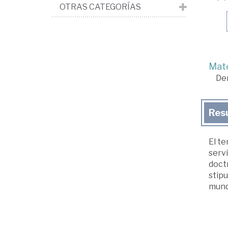
OTRAS CATEGORÍAS
Mate
De
Res
El te
serv
doctr
stipu
mund