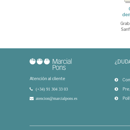
dem
Grab
Sanf
¿DUD
Atención al cliente
Com
Pre
(+34) 91 304 33 03
Polí
atencion@marcialpons.es