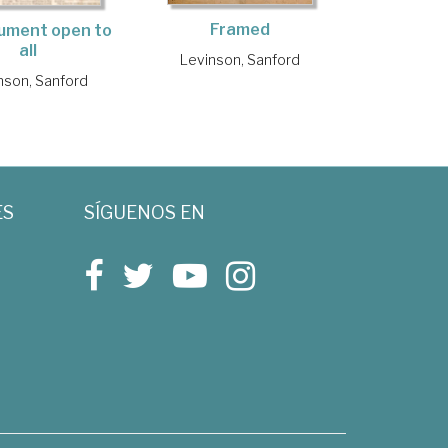
Framed
ument open to
all
Levinson, Sanford
nson, Sanford
ES
SÍGUENOS EN