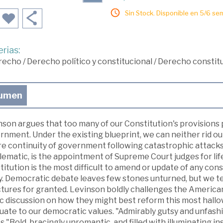
Sin Stock. Disponible en 5/6 se
rias:
recho
/
Derecho político y constitucional
/
Derecho constitu
umen
son argues that too many of our Constitution's provisions 
rnment. Under the existing blueprint, we can neither rid o
e continuity of government following catastrophic attacks.
ematic, is the appointment of Supreme Court judges for life.
itution is the most difficult to amend or update of any cons
y. Democratic debate leaves few stones unturned, but we te
ctures for granted. Levinson boldly challenges the Americ
ic discussion on how they might best reform this most hall
uate to our democratic values. "Admirably gutsy and unfash
 "Bold, bracingly unromantic, and filled with illuminating in