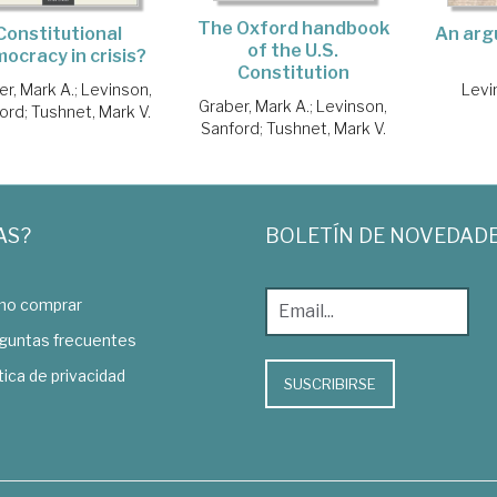
The Oxford handbook
An arg
Constitutional
of the U.S.
ocracy in crisis?
Constitution
Levi
er, Mark A.
;
Levinson,
Graber, Mark A.
;
Levinson,
ord
;
Tushnet, Mark V.
Sanford
;
Tushnet, Mark V.
AS?
BOLETÍN DE NOVEDAD
o comprar
guntas frecuentes
tica de privacidad
SUSCRIBIRSE