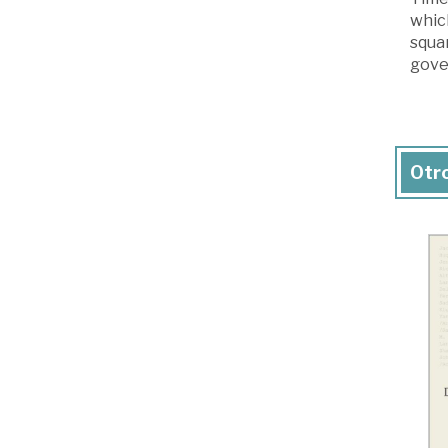
which
squa
gove
Otro