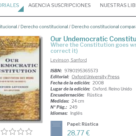
ORIALES
AGENCIA
SUSCRIPCIONES
NUESTRAS
LI
itucional
/
Derecho constitucional
/
Derecho constitucional compa
Our Undemocratic Constitu
where the Constitution goes wrong: (and how we the people can
correct it)
Levinson, Sanford
ISBN:
9780195365573
Editorial:
Oxford University Press
Fecha de la edición:
2008
Lugar de la edición:
Oxford. Reino Unido
Encuadernación:
Rústica
Medidas:
24 cm
Nº Pág.:
249
Idiomas:
Inglés
Papel: Rústica
28,77 €