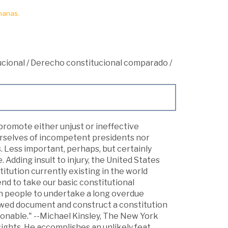
manas.
cional
/
Derecho constitucional comparado
/
promote either unjust or ineffective
urselves of incompetent presidents nor
 Less important, perhaps, but certainly
 Adding insult to injury, the United States
titution currently existing in the world
nd to take our basic constitutional
an people to undertake a long overdue
owed document and construct a constitution
ionable." --Michael Kinsley, The New York
sights. He accomplishes an unlikely feat,