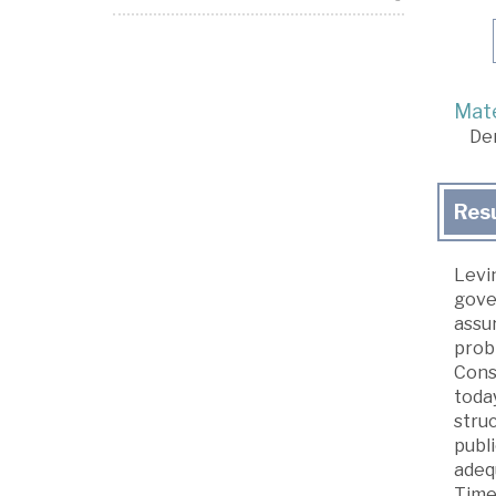
Mate
De
Res
Levin
gove
assur
probl
Const
toda
stru
publ
adeq
Times