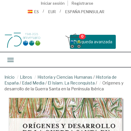
Iniciar sesión
Registrarse
ES
EUR
ESPAÑA PENINSULAR
0
Busqueda avanzada
Toggle navigation
Inicio
Libros
Historia y Ciencias Humanas
/
Historia de
España
/
Edad Media
/
El Islam. La Reconquista
/
Orígenes y
desarrollo de la Guerra Santa en la Península Ibérica