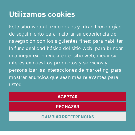
Utilizamos cookies
Este sitio web utiliza cookies y otras tecnologías
de seguimiento para mejorar su experiencia de
navegación con los siguientes fines:
para habilitar
la funcionalidad básica del sitio web
,
para brindar
una mejor experiencia en el sitio web
,
medir su
interés en nuestros productos y servicios y
personalizar las interacciones de marketing
,
para
mostrar anuncios que sean más relevantes para
usted
.
ACEPTAR
RECHAZAR
CAMBIAR PREFERENCIAS