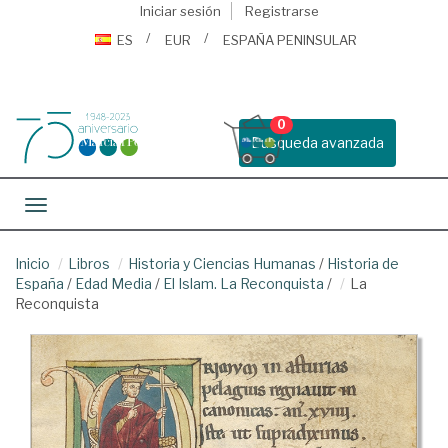
Iniciar sesión
Registrarse
ES
EUR
ESPAÑA PENINSULAR
0
Busqueda avanzada
Toggle navigation
Inicio
Libros
Historia y Ciencias Humanas
/
Historia de
España
/
Edad Media
/
El Islam. La Reconquista
/
La
Reconquista