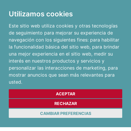
Utilizamos cookies
Este sitio web utiliza cookies y otras tecnologías
de seguimiento para mejorar su experiencia de
navegación con los siguientes fines:
para habilitar
la funcionalidad básica del sitio web
,
para brindar
una mejor experiencia en el sitio web
,
medir su
interés en nuestros productos y servicios y
personalizar las interacciones de marketing
,
para
mostrar anuncios que sean más relevantes para
usted
.
ACEPTAR
RECHAZAR
CAMBIAR PREFERENCIAS