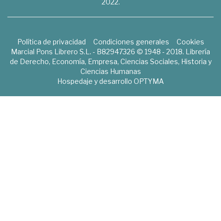
2022.
Política de privacidad
Condiciones generales
Cookies
Marcial Pons Librero S.L. - B82947326 © 1948 - 2018. Librería
de Derecho, Economía, Empresa, Ciencias Sociales, Historia y
Ciencias Humanas
Hospedaje y desarrollo
OPTYMA