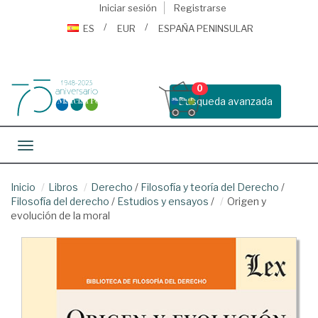
Iniciar sesión
Registrarse
ES
EUR
ESPAÑA PENINSULAR
0
Busqueda avanzada
Toggle navigation
Inicio
Libros
Derecho
/
Filosofía y teoría del Derecho
/
Filosofía del derecho
/
Estudios y ensayos
/
Origen y
evolución de la moral