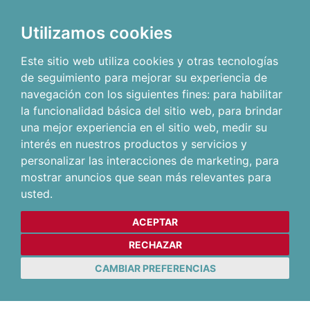
Utilizamos cookies
Este sitio web utiliza cookies y otras tecnologías
de seguimiento para mejorar su experiencia de
navegación con los siguientes fines:
para habilitar
la funcionalidad básica del sitio web
,
para brindar
una mejor experiencia en el sitio web
,
medir su
interés en nuestros productos y servicios y
personalizar las interacciones de marketing
,
para
mostrar anuncios que sean más relevantes para
usted
.
ACEPTAR
RECHAZAR
CAMBIAR PREFERENCIAS