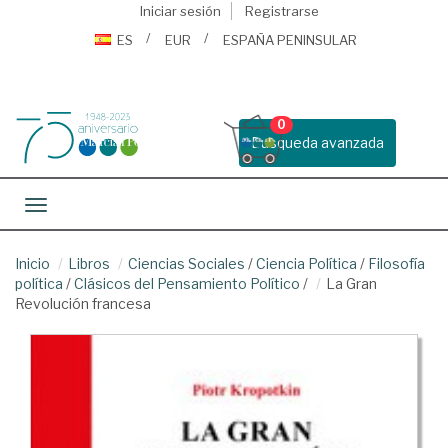
Iniciar sesión
Registrarse
ES
EUR
ESPAÑA PENINSULAR
0
Busqueda avanzada
Toggle navigation
Inicio
Libros
Ciencias Sociales
/
Ciencia Política
/
Filosofía
política
/
Clásicos del Pensamiento Político
/
La Gran
Revolución francesa