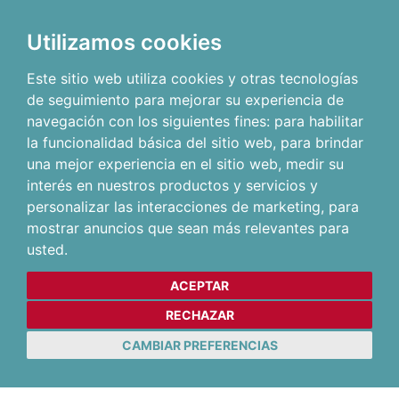
Utilizamos cookies
Este sitio web utiliza cookies y otras tecnologías
de seguimiento para mejorar su experiencia de
navegación con los siguientes fines:
para habilitar
la funcionalidad básica del sitio web
,
para brindar
una mejor experiencia en el sitio web
,
medir su
interés en nuestros productos y servicios y
personalizar las interacciones de marketing
,
para
mostrar anuncios que sean más relevantes para
usted
.
ACEPTAR
RECHAZAR
CAMBIAR PREFERENCIAS