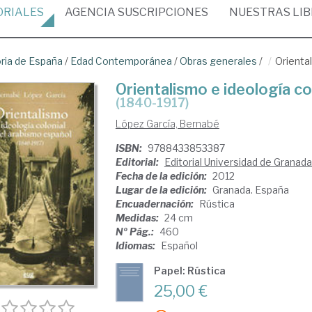
ORIALES
AGENCIA
SUSCRIPCIONES
NUESTRAS
LI
oria de España
/
Edad Contemporánea
/
Obras generales
/
Orienta
Orientalismo e ideología co
(1840-1917)
López García, Bernabé
ISBN:
9788433853387
Editorial:
Editorial Universidad de Granada
Fecha de la edición:
2012
Lugar de la edición:
Granada. España
Encuadernación:
Rústica
Medidas:
24 cm
Nº Pág.:
460
Idiomas:
Español
Papel: Rústica
25,00 €