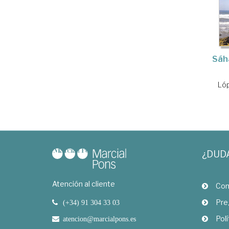
Sáh
Lóp
¿DUD
Atención al cliente
Com
Pre
(+34) 91 304 33 03
Polí
atencion@marcialpons.es