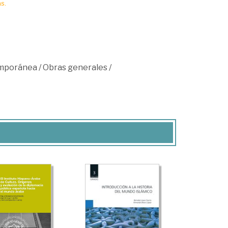
s.
mporánea
/
Obras generales
/