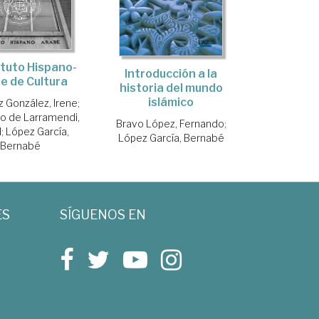
tituto Hispano-
Introducción a la
e de Cultura
historia del mundo
islámico
 González, Irene
;
o de Larramendi,
Bravo López, Fernando
;
l
;
López García,
López García, Bernabé
Bernabé
ES
SÍGUENOS EN