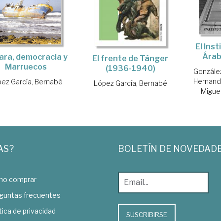
El Ins
Árab
ara, democracia y
El frente de Tánger
Marruecos
(1936-1940)
González
Hernand
ez García, Bernabé
López García, Bernabé
Migue
AS?
BOLETÍN DE NOVEDAD
o comprar
guntas frecuentes
tica de privacidad
SUSCRIBIRSE