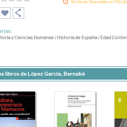
Sin Stock. Disponible en 7/10 día
rias:
toria y Ciencias Humanas
/
Historia de España
/
Edad Conte
s libros de López García, Bernabé