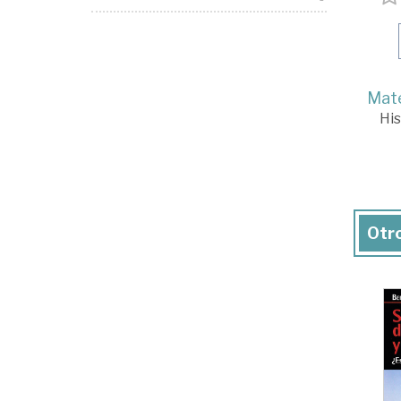
Mate
His
Otro